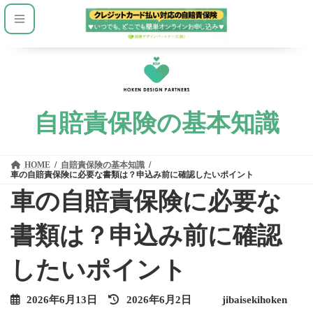
コ
ナ
ン
ビ
テ
ゲ
ン
ー
ツ
シ
へ
ョ
ス
ン
キ
に
ッ
移
プ
動
自賠責保険の基本知識
HOME
自賠責保険の基本知識
車の自賠責保険に必要な書類は？申込み前に確認したいポイント
車の自賠責保険に必要な
書類は？申込み前に確認
したいポイント
最
2026年6月13日
2026年6月2日
jibaisekihoken
終