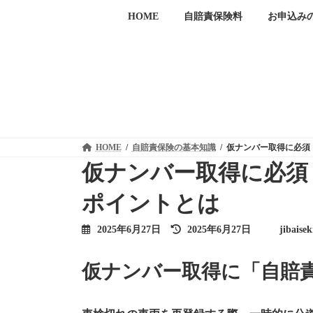
コ
ナ
HOME
自賠責保険料
お申込み
ン
ビ
テ
ゲ
ン
ー
ツ
シ
へ
ョ
ス
ン
キ
に
ッ
移
プ
動
HOME
自賠責保険の基本知識
仮ナンバー取得に必須
仮ナンバー取得に必須
ポイントとは
最
2025年6月27日
2025年6月27日
jibaise
終
更
新
仮ナンバー取得に「自賠
日
時
: