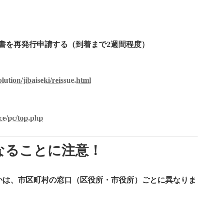
明書を再発行申請する（到着まで2週間程度）
ution/jibaiseki/reissue.html
ice/pc/top.php
なることに注意！
かは、
市区町村の窓口（区役所・市役所）ごとに異なりま