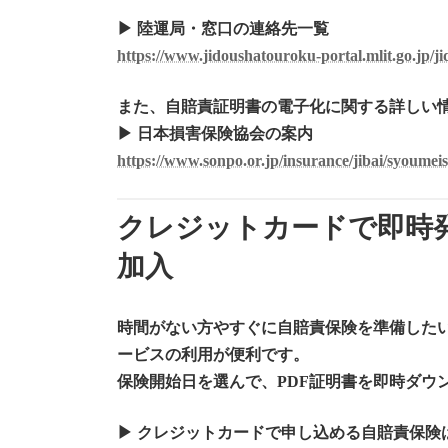
▶ 陸運局・窓口の連絡先一覧
https://www.jidoushatouroku-portal.mlit.go.jp/ji
また、自賠責証明書の電子化に関する詳しい
▶ 日本損害保険協会の案内
https://www.sonpo.or.jp/insurance/jibai/syoumei
クレジットカードで即時
加入
時間がない方やすぐに自賠責保険を準備した
ービスの利用が便利です。
保険開始日を選んで、PDF証明書を即時ダウ
▶
クレジットカードで申し込める自賠責保険