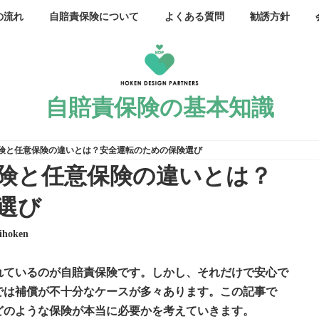
の流れ
自賠責保険について
よくある質問
勧誘方針
自賠責保険の基本知識
険と任意保険の違いとは？安全運転のための保険選び
険と任意保険の違いとは？
選び
kihoken
れているのが
自賠責保険
です。しかし、それだけで安心で
では
補償が不十分
なケースが多々あります。この記事で
どのような保険が本当に必要かを考えていきます。