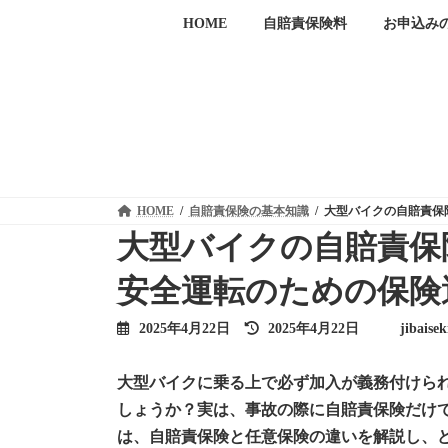
コ
ナ
HOME
自賠責保険料
お申込み
ン
ビ
テ
ゲ
ン
ー
ツ
シ
へ
ョ
ス
ン
キ
に
ッ
移
プ
動
HOME
自賠責保険の基本知識
大型バイクの自賠責保
大型バイクの自賠責保
安全運転のための保険
最
2025年4月22日
2025年4月22日
jibaise
終
更
新
大型バイクに乗る上で必ず加入が義務付けら
日
時
しょうか？実は、事故の際に自賠責保険だけ
:
は、自賠責保険と任意保険の違いを解説し、