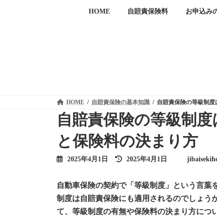
コ
ナ
HOME
自賠責保険料
お申込み
ン
ビ
テ
ゲ
ン
ー
ツ
シ
へ
ョ
ス
ン
キ
に
ッ
移
プ
動
HOME
自賠責保険の基本知識
自賠責保険の等級制度
自賠責保険の等級制度
と保険料の決まり方
最
2025年4月1日
2025年4月1日
jibaiseki
終
更
新
自動車保険の契約で「等級制度」という言葉
日
時
制度は自賠責保険にも適用されるのでしょう
:
て、等級制度の有無や保険料の決まり方につ