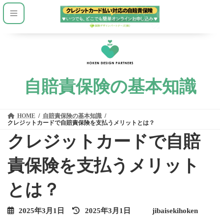
コ
ナ
ン
ビ
テ
ゲ
ン
ー
ツ
シ
へ
ョ
ス
ン
キ
に
ッ
移
プ
動
自賠責保険の基本知識
HOME
自賠責保険の基本知識
クレジットカードで自賠責保険を支払うメリットとは？
クレジットカードで自賠
責保険を支払うメリット
とは？
最
2025年3月1日
2025年3月1日
jibaisekihoken
終